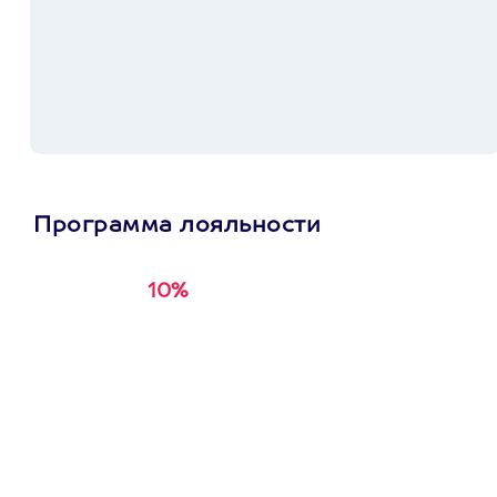
Программа лояльности
10%
Получи
кэшбэк за
первую покупку в
приложении