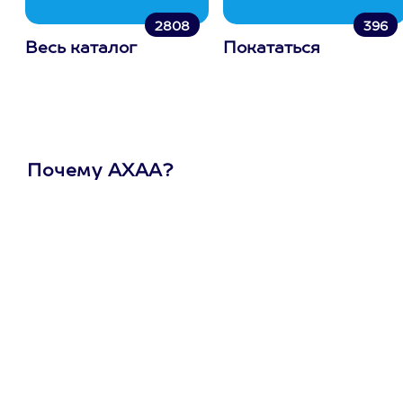
2808
396
Весь каталог
Покататься
Почему АХАА?
Один
сертификат
на любое
развлечение