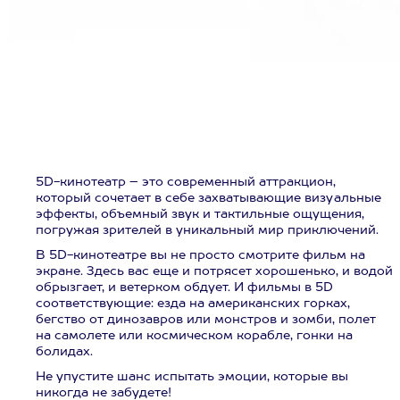
5D-кинотеатр – это современный аттракцион,
который сочетает в себе захватывающие визуальные
эффекты, объемный звук и тактильные ощущения,
погружая зрителей в уникальный мир приключений.
В 5D-кинотеатре вы не просто смотрите фильм на
экране. Здесь вас еще и потрясет хорошенько, и водой
обрызгает, и ветерком обдует. И фильмы в 5D
соответствующие: езда на американских горках,
бегство от динозавров или монстров и зомби, полет
на самолете или космическом корабле, гонки на
болидах.
Не упустите шанс испытать эмоции, которые вы
никогда не забудете!