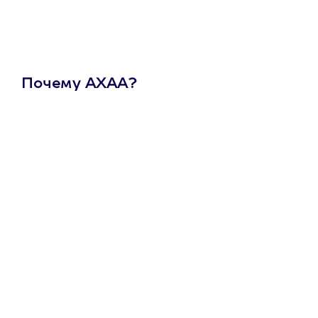
Почему АХАА?
Один
сертификат
на любое
развлечение