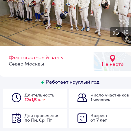
48
Фехтовальный зал
>
Север Москвы
На карте
Работает круглый год
Длительность
Число участников
12х1,5 ч.
1 человек
Дни проведения
Возраст
по Пн, Ср, Пт
от 7 лет