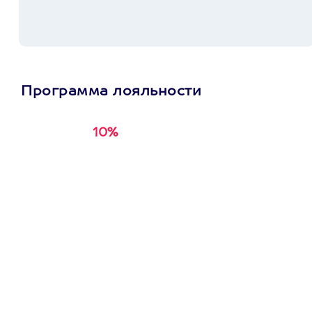
Программа лояльности
10%
Получи
кэшбэк за
первую покупку в
приложении