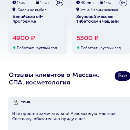
1 час
1 чел
18+
40 мин.
1 чел
6+
Cалон на выбор
ст. м. Чернышевская
Балийская oil-
Звуковой массаж
программа
тибетскими чашами
4900 ₽
5300 ₽
Работает круглый год
Работает круглый год
Отзывы клиентов о Массаж,
Все
СПА, косметология
таня
Все прошло замечательно! Рекомендую мастера
Светлану, обязательно приду еще!