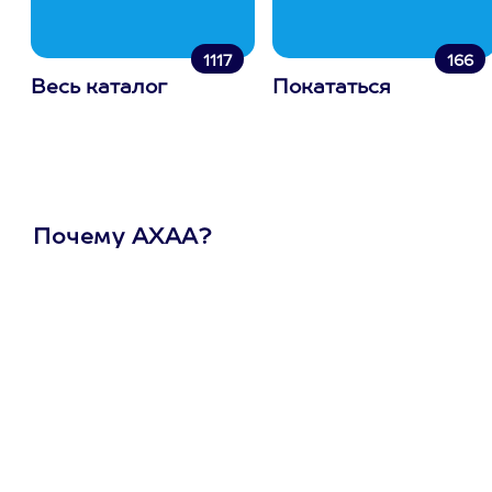
1117
166
Весь каталог
Покататься
Почему АХАА?
Один
сертификат
на любое
развлечение