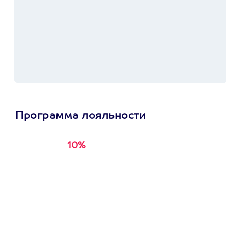
Программа лояльности
10%
Получи
кэшбэк за
первую покупку в
приложении