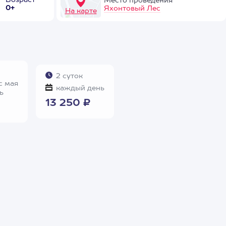
Возраст
Место проведения
0+
Яхонтовый Лес
На карте
2 суток
с мая
каждый день
ь
13 250 ₽