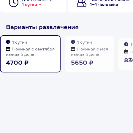
Длительность
Число участников
1 сутки
1-4 человека
Варианты развлечения
1 сутки
1 сутки
1
Начиная с сентября
Начиная с мая
к
каждый день
каждый день
83
4700 ₽
5650 ₽