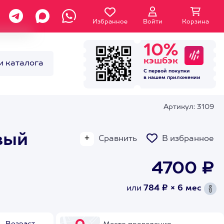
Избранное
Войти
Корзина
10%
кэшбэк
и каталога
С первой покупки
в нашем
приложении
Артикул: 3109
вый
Сравнить
В избранное
4700 ₽
или
784 ₽ × 6 мес