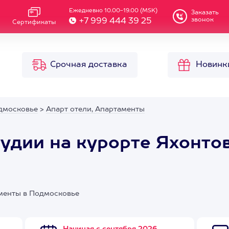
Ежедневно 10.00-19.00 (MSK)
Заказать
звонок
+7 999 444 39 25
Сертификаты
Срочная доставка
Новинк
дмосковье
>
Апарт отели, Апартаменты
удии на курорте Яхонто
аменты в Подмосковье