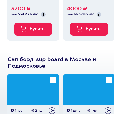
3200 ₽
4000 ₽
или
534 ₽ × 6 мес
или
667 ₽ × 6 мес
Сап борд, sup board в Москве и
Подмосковье
1 час
2 чел
10+
1 день
1 чел
10+