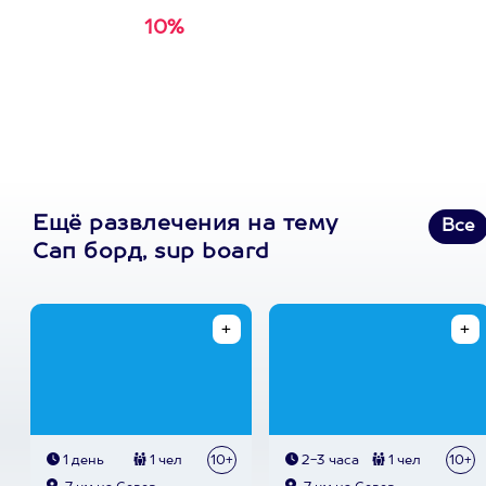
10%
Получи
кэшбэк за
первую покупку в
приложении
Ещё развлечения на тему
Все
Сап борд, sup board
1 день
1 чел
10+
2-3 часа
1 чел
10+