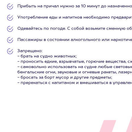
Прибыть на причал нужно за 10 минут до назначенно
Употребление еды и напитков необходимо предварит
Одевайтесь по погоде. С собой возьмите сменную о
Пассажиры в состоянии алкогольного или наркотиче
Запрещено:
- брать на судно животных;
- проносить едкие, взрывчатые, горючие вещества, с
- самовольно использовать на судне любые световые
бенгальские огни, звуковые и огневые ракеты, лазерны
- бросать за борт мусор и другие предметы;
- пререкаться с капитаном и вмешиваться в управле