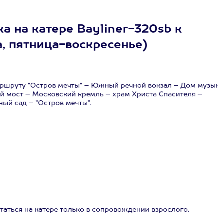
а на катере Bayliner-320sb к
а, пятница-воскресенье)
аршруту "Остров мечты" – Южный речной вокзал – Дом музы
й мост – Московский кремль – храм Христа Спасителя –
ый сад – "Остров мечты".
ататься на катере только в сопровождении взрослого.