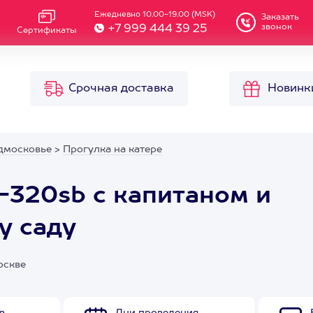
Ежедневно 10.00-19.00 (MSK)
Заказать
звонок
+7 999 444 39 25
Сертификаты
Срочная доставка
Новинк
дмосковье
>
Прогулка на катере
-320sb с капитаном и
у саду
оскве