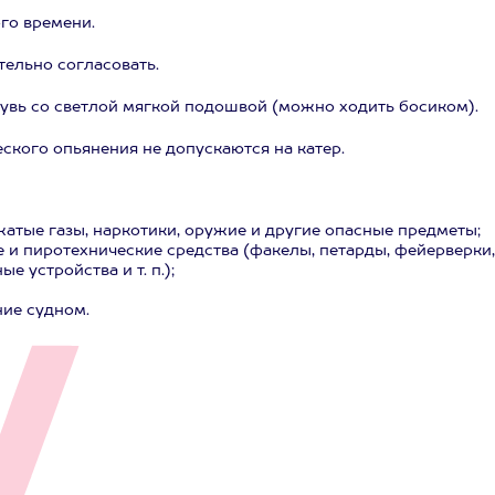
го времени.
ельно согласовать.
бувь со светлой мягкой подошвой (можно ходить босиком).
ского опьянения не допускаются на катер.
жатые газы, наркотики, оружие и другие опасные предметы;
 и пиротехнические средства (факелы, петарды, фейерверки,
е устройства и т. п.);
ние судном.