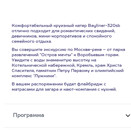
Комфортабельный круизный катер Bayliner-320sb
отлично подходит для романтических свиданий,
девичников, мини-корпоративов и спокойного
семейного отдыха.
Вы совершите экскурсию по Москве-реке – от парка
развлечений "Остров мечты" к Воробьевым горам.
Увидите с воды знаменитую высотку на
Котельнической набережной, Кремль, храм Христа
Спасителя, памятник Петру Первому и олимпийский
комплекс "Лужники".
В вашем распоряжении будет флайбридж с
матрасами для загара и кают-компания с кухней.
Программа