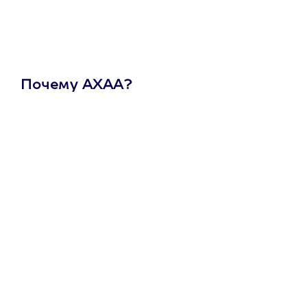
Почему АХАА?
Один
сертификат
на любое
развлечение