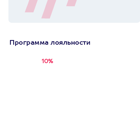
Программа лояльности
10%
Получи
кэшбэк за
первую покупку в
приложении