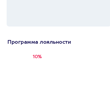
Программа лояльности
10%
Получи
кэшбэк за
первую покупку в
приложении