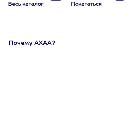
Весь каталог
Покататься
Почему АХАА?
Один
сертификат
на любое
развлечение