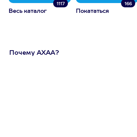
1117
166
Весь каталог
Покататься
Почему АХАА?
Один
сертификат
на любое
развлечение