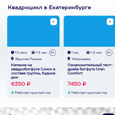
Квадроцикл в Екатеринбурге
1,5 часа
1-3 чел
5+
1 час
1-3 чел
5+
Верхняя Пышма
Натальевка
Катание на
Ознакомительный тест-
квадробигфуте Сокол в
драйв бигфута Uran
составе группы, будние
Comfort
дни
6350 ₽
7450 ₽
Работает круглый год
Работает круглый год