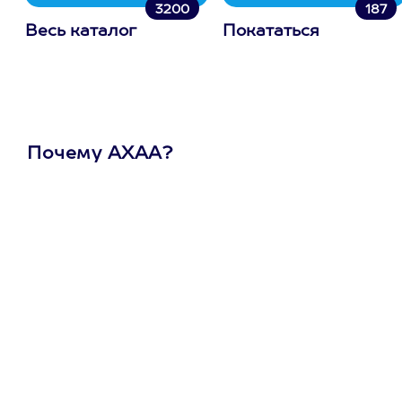
3200
187
Весь каталог
Покататься
Почему АХАА?
Один
сертификат
на любое
развлечение