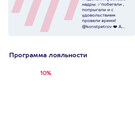
кадры. ✅побегали ,
попрыгали и с
удовольствием
провели время!
@konstpetrov ❤️ А
катались мы от
@axaa.ru
Пост в
instagram.com
Программа лояльности
10%
Получи
кэшбэк за
первую покупку в
приложении