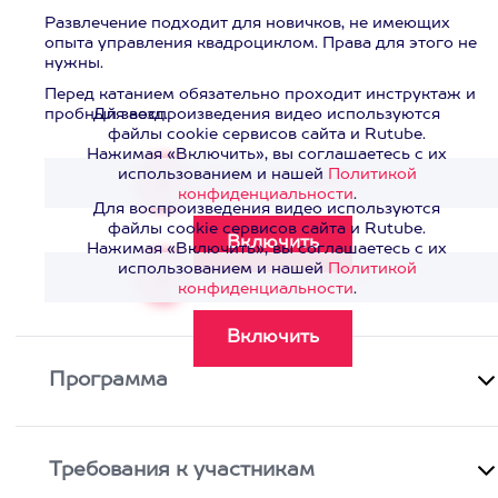
Развлечение подходит для новичков, не имеющих
опыта управления квадроциклом. Права для этого не
нужны.
Перед катанием обязательно проходит инструктаж и
пробный заезд.
Для воспроизведения видео используются
файлы cookie сервисов сайта и Rutube.
Нажимая «Включить», вы соглашаетесь с их
использованием и нашей
Политикой
Смотреть видео
>
конфиденциальности
.
Для воспроизведения видео используются
файлы cookie сервисов сайта и Rutube.
Нажимая «Включить», вы соглашаетесь с их
использованием и нашей
Политикой
Смотреть видео
>
конфиденциальности
.
Программа
Требования к участникам