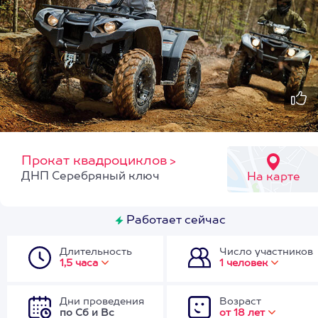
Прокат квадроциклов
>
ДНП Серебряный ключ
На карте
Работает сейчас
Длительность
Число участников
1,5 часа
1 человек
Дни проведения
Возраст
по Сб и Вс
от 18 лет