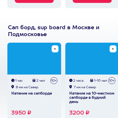
Сап борд, sup board в Москве и
Подмосковье
1 час
2 чел
10+
2 часа
1-10 чел
10+
8 км на Север
7 км на Север
Катание на сапборде
Катание на 10-местном
сапборде в будний
день
3950 ₽
3200 ₽