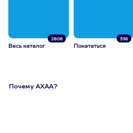
2808
396
Весь каталог
Покататься
Почему АХАА?
Один
сертификат
на любое