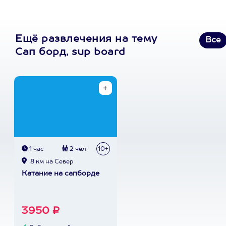
Ещё развлечения на тему
Все
Сап борд, sup board
1 час
2 чел
10+
8 км на Север
Катание на сапборде
3950 ₽