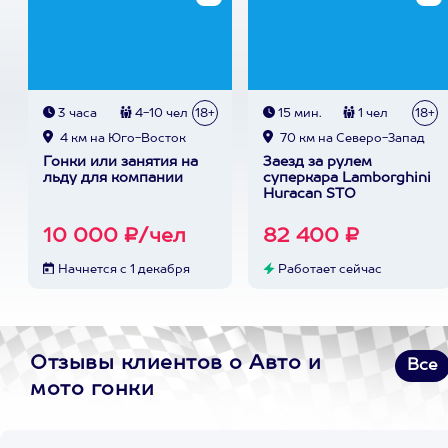
3 часа
4-10 чел
18+
15 мин.
1 чел
18+
4 км на Юго-Восток
70 км на Северо-Запад
Гонки или занятия на
Заезд за рулем
льду для компании
суперкара Lamborghini
Huracan STO
10 000 ₽/чел
82 400 ₽
Начнется с 1 декабря
Работает сейчас
Отзывы клиентов о Авто и
Все
мото гонки