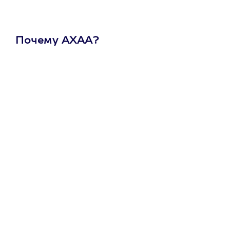
Почему АХАА?
Один
сертификат
на любое
развлечение