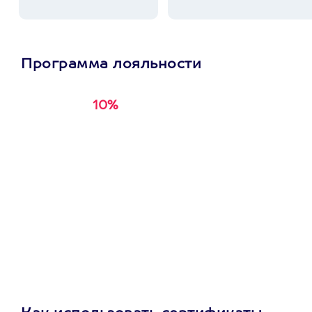
Программа лояльности
10%
Получи
кэшбэк за
первую покупку в
приложении