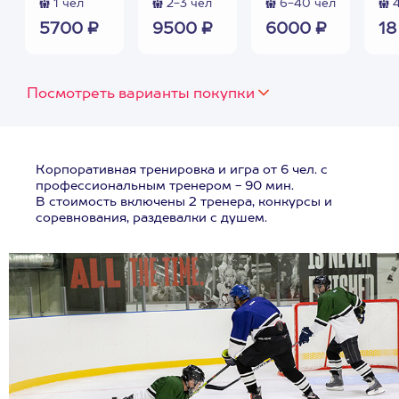
1 чел
2-3 чел
6-40 чел
4
5700 ₽
9500 ₽
6000 ₽
18
Посмотреть варианты покупки
Корпоративная тренировка и игра от 6 чел. с
профессиональным тренером - 90 мин.
В стоимость включены 2 тренера, конкурсы и
соревнования, раздевалки с душем.