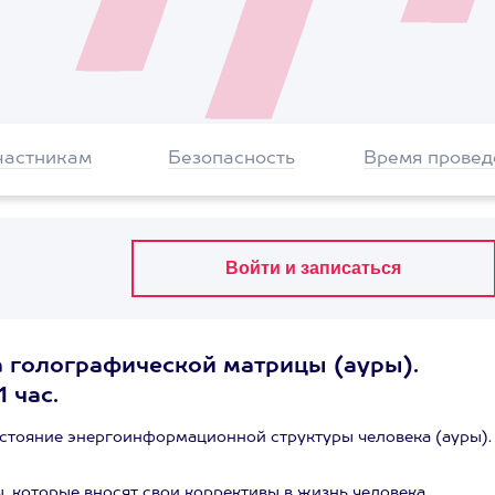
частникам
Безопасность
Время провед
 голографической матрицы (ауры).
 час.
остояние энергоинформационной структуры человека (ауры).
 которые вносят свои коррективы в жизнь человека.