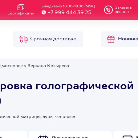
Ежедневно 10.00-19.00 (MSK)
Заказать
звонок
+7 999 444 39 25
Сертификаты
Срочная доставка
Новинк
дмосковье
>
Зеркала Козырева
фровка голографической
я
ической матрицы, ауры человека