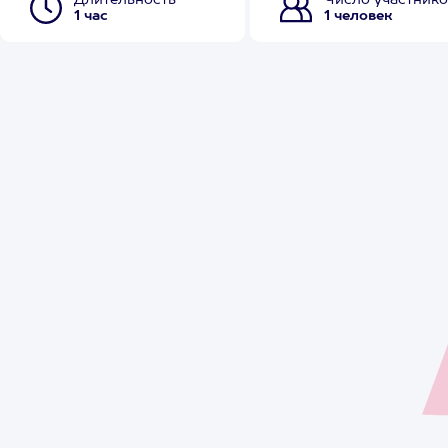
Длительность
Число участнико
1 час
1 человек