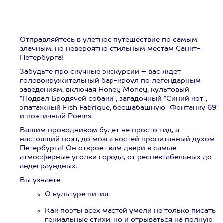
Отправляйтесь в улетное путешествие по самым
злачным, но невероятно стильным местам Санкт-
Петербурга!
Забудьте про скучные экскурсии – вас ждет
головокружительный бар-кроул по легендарным
заведениям, включая Honey Money, культовый
"Подвал Бродячей собаки", загадочный "Синий кот",
эпатажный Fish Fabrique, бесшабашную "Фонтанку 69"
и поэтичный Poems.
Вашим проводником будет не просто гид, а
настоящий поэт, до мозга костей пропитанный духом
Петербурга! Он откроет вам двери в самые
атмосферные уголки города, от респектабельных до
андеграундных.
Вы узнаете:
О культуре пития.
Как поэты всех мастей умели не только писать
гениальные стихи, но и отрываться на полную