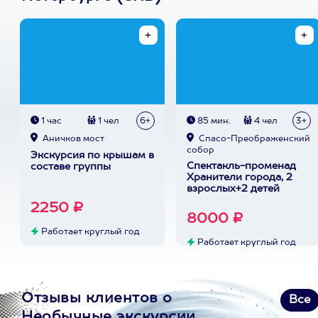
1 час
1 чел
6+
85 мин.
4 чел
3+
Аничков мост
Спасо-Преображенский
собор
Экскурсия по крышам в
Спектакль-променад
составе группы
Хранители города, 2
взрослых+2 детей
2250 ₽
8000 ₽
Работает круглый год
Работает круглый год
Отзывы клиентов о
Все
Необычные экскурсии