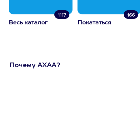
1117
166
Весь каталог
Покататься
Почему АХАА?
Один
сертификат
на любое
развлечение