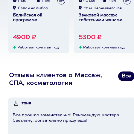
1 час
1 чел
18+
40 мин.
1 чел
6+
Cалон на выбор
ст. м. Чернышевская
Балийская oil-
Звуковой массаж
программа
тибетскими чашами
4900 ₽
5300 ₽
Работает круглый год
Работает круглый год
Отзывы клиентов о Массаж,
Все
СПА, косметология
таня
Все прошло замечательно! Рекомендую мастера
Светлану, обязательно приду еще!