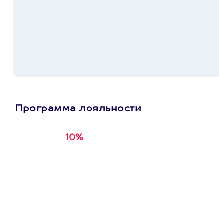
Программа лояльности
10%
Получи
кэшбэк за
первую покупку в
приложении