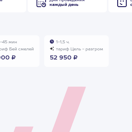
в
Дни проведения
каждый день
-45 мин
1-1,5 ч.
риф Бей смелей
тариф Цель - разгром
900 ₽
52 950 ₽