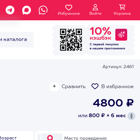
Избранное
Войти
Корзина
10%
кэшбэк
и каталога
С первой покупки
в нашем
приложении
Артикул: 2461
Сравнить
В избранное
4800 ₽
или
800 ₽ × 6 мес
Возраст
Место проведения