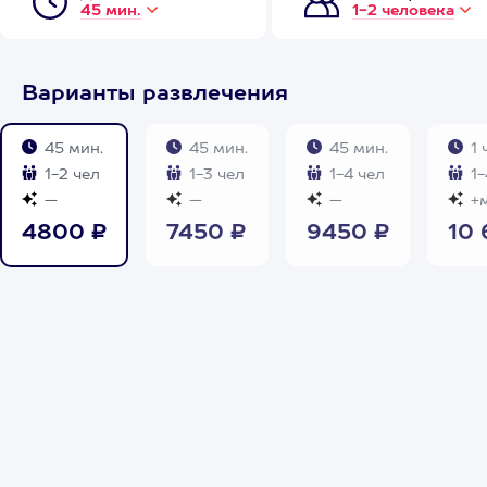
45 мин.
1-2 человека
Варианты развлечения
45 мин.
45 мин.
45 мин.
1 
1-2 чел
1-3 чел
1-4 чел
1-
—
—
—
+м
4800 ₽
7450 ₽
9450 ₽
10 