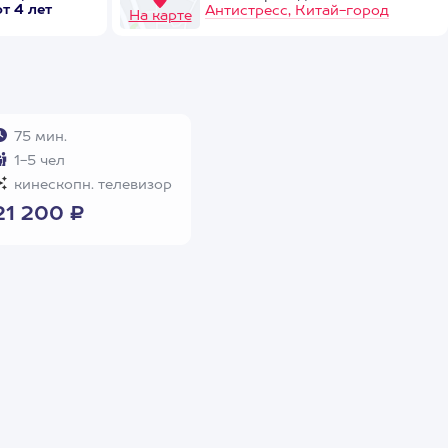
от 4 лет
Антистресс, Китай-город
На карте
75 мин.
1-5 чел
кинескопн. телевизор
21 200 ₽