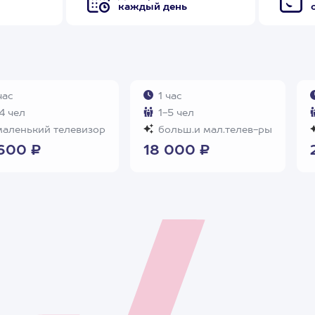
каждый день
час
1 час
4 чел
1-5 чел
аленький телевизор
больш.и мал.телев-ры
600 ₽
18 000 ₽