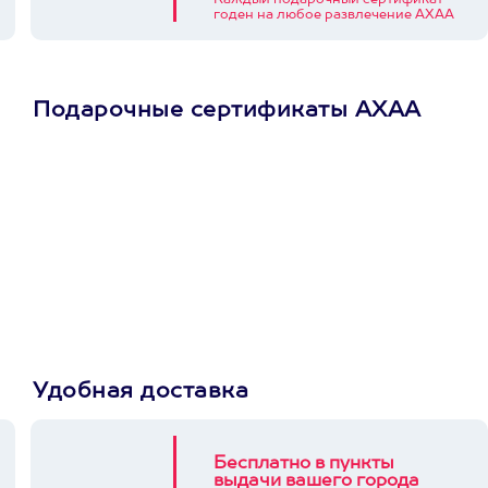
Каждый подарочный сертификат
годен на любое развлечение АХАА
Подарочные сертификаты АХАА
Просто подари
сертификат
Пусть владелец сам
выберет развлечение.
3900+ развлечений
Удобная доставка
Бесплатно в пункты
выдачи вашего города