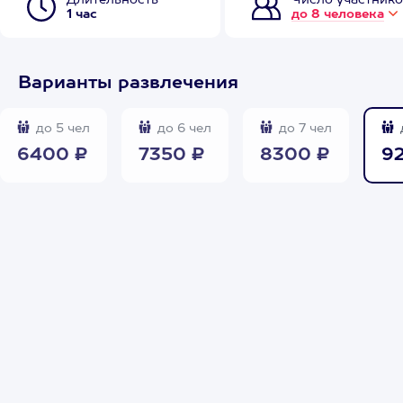
Длительность
Число участнико
1 час
до 8 человека
Варианты развлечения
до 5 чел
до 6 чел
до 7 чел
6400 ₽
7350 ₽
8300 ₽
9