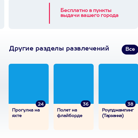
Бесплатно в пункты
выдачи вашего города
Другие разделы развлечений
Все
24
36
38
Прогулка на
Полет на
Роупджампинг
яхте
флайборде
(Тарзанка)