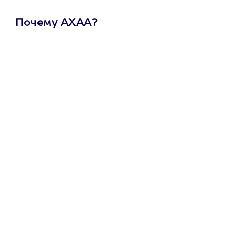
Почему АХАА?
Один
сертификат
на любое
развлечение