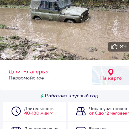
89
Джип-лагерь
>
Первомайское
На карте
Работает круглый год
Длительность
Число участников
40-180 мин
от 6 до 12 человек