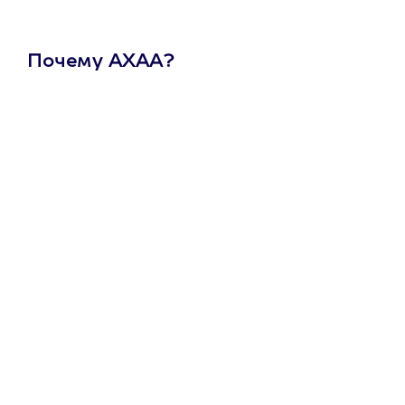
Почему АХАА?
Один
сертификат
на любое
развлечение