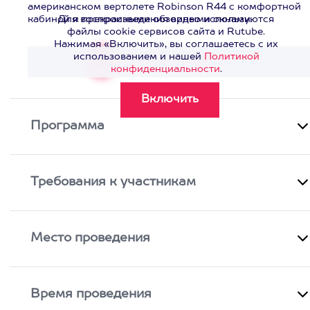
американском вертолете Robinson R44 с комфортной
кабиной и прекрасными обзорными окнами.
Для воспроизведения видео используются
файлы cookie сервисов сайта и Rutube.
Нажимая «Включить», вы соглашаетесь с их
использованием и нашей
Политикой
Смотреть видео
>
конфиденциальности
.
Программа
Требования к участникам
Место проведения
Время проведения