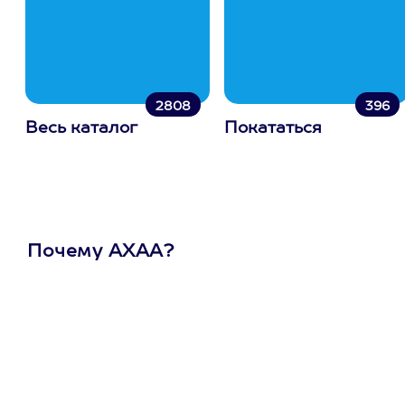
2808
396
Весь каталог
Покататься
Почему АХАА?
Один
сертификат
на любое
развлечение