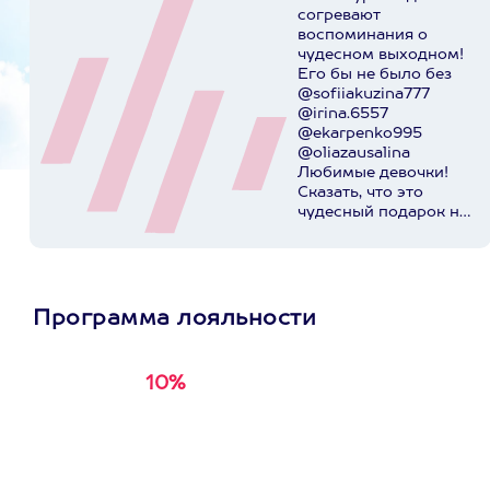
согревают
воспоминания о
чудесном выходном!
Его бы не было без
@sofiiakuzina777
@irina.6557
@ekarpenko995
@oliazausalina
Любимые девочки!
Сказать, что это
чудесный подарок на
день рождения,
значит
поскромничать!)))
@axaa.ru спасибо за
организацию
Программа лояльности
приключения!
Пост в
instagram.com
10%
Получи
кэшбэк за
первую покупку в
приложении