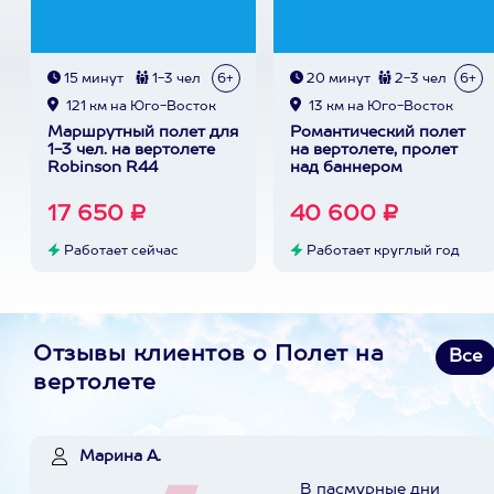
15 минут
1-3 чел
6+
20 минут
2-3 чел
6+
121 км на Юго-Восток
13 км на Юго-Восток
Маршрутный полет для
Романтический полет
1-3 чел. на вертолете
на вертолете, пролет
Robinson R44
над баннером
17 650 ₽
40 600 ₽
Работает сейчас
Работает круглый год
Отзывы клиентов о Полет на
Все
вертолете
Марина А.
В пасмурные дни