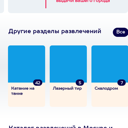
выдачи вашего города
Другие разделы развлечений
Все
42
5
7
Катание на
Лазерный тир
Скалодром
танке