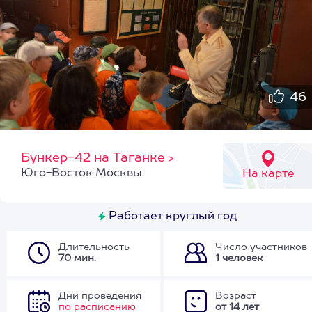
46
Бункер-42 на Таганке
>
Юго-Восток Москвы
На карте
Работает круглый год
Длительность
Число участников
70 мин.
1 человек
Дни проведения
Возраст
по расписанию
от 14 лет