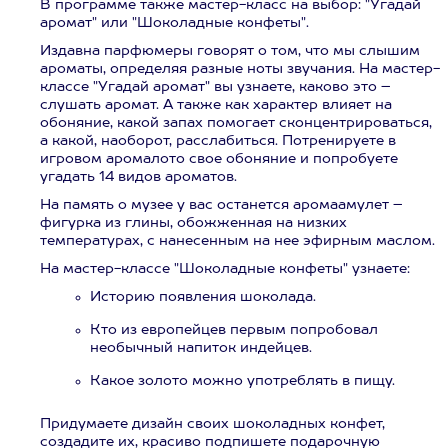
В программе также мастер-класс на выбор: "Угадай
аромат" или "Шоколадные конфеты".
Издавна парфюмеры говорят о том, что мы слышим
ароматы, определяя разные ноты звучания. На мастер-
классе "Угадай аромат" вы узнаете, каково это –
слушать аромат. А также как характер влияет на
обоняние, какой запах помогает сконцентрироваться,
а какой, наоборот, расслабиться. Потренируете в
игровом аромалото свое обоняние и попробуете
угадать 14 видов ароматов.
На память о музее у вас останется аромаамулет –
фигурка из глины, обожженная на низких
температурах, с нанесенным на нее эфирным маслом.
На мастер-классе "Шоколадные конфеты" узнаете:
Историю появления шоколада.
Кто из европейцев первым попробовал
необычный напиток индейцев.
Какое золото можно употреблять в пищу.
Придумаете дизайн своих шоколадных конфет,
создадите их, красиво подпишете подарочную