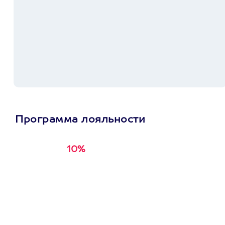
Программа лояльности
10%
Получи
кэшбэк за
первую покупку в
приложении