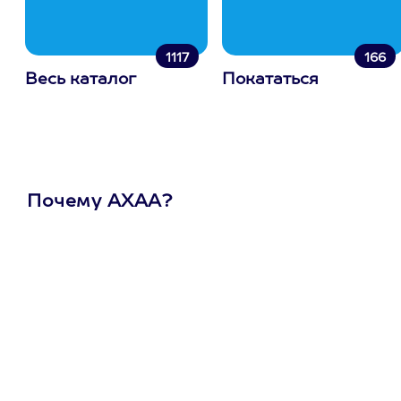
1117
166
Весь каталог
Покататься
Почему АХАА?
Один
сертификат
на любое
развлечение