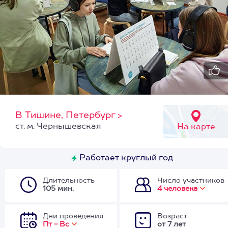
В Тишине, Петербург
>
ст. м. Чернышевская
На карте
Работает круглый год
Длительность
Число участников
105 мин.
4 человека
Дни проведения
Возраст
Пт - Вс
от 7 лет