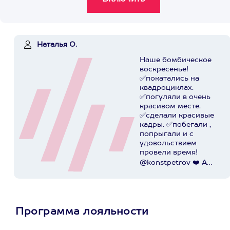
Наталья О.
Наше бомбическое
воскресенье!
✅покатались на
квадроциклах.
✅погуляли в очень
красивом месте.
✅сделали красивые
кадры. ✅побегали ,
попрыгали и с
удовольствием
провели время!
@konstpetrov ❤️ А
катались мы от
@axaa.ru
Пост в
instagram.com
Программа лояльности