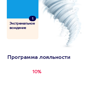
1
Экстремальное
вождение
Программа лояльности
10%
Получи
кэшбэк за
первую покупку в
приложении