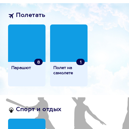
Полетать
8
1
Парашют
Полет на
самолете
Спорт и отдых