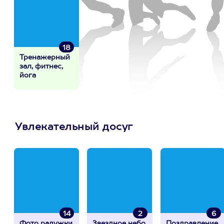
18
Тренажерный
зал, фитнес,
йога
Увлекательный досуг
14
2
6
Фото радужки
Звездное небо
Поздравление