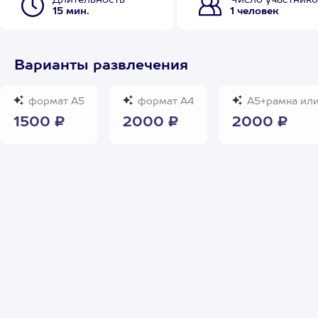
Длительность
Число участнико
15 мин.
1 человек
Варианты развлечения
формат А5
формат А4
А5+рамка ил
1500 ₽
2000 ₽
2000 ₽