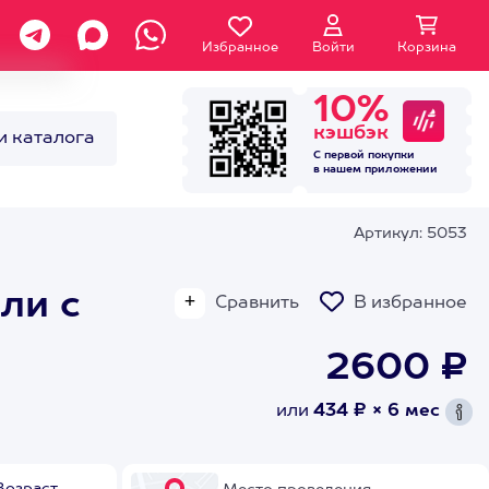
Избранное
Войти
Корзина
10%
кэшбэк
и каталога
С первой покупки
в нашем
приложении
Артикул: 5053
ли с
Сравнить
В избранное
2600 ₽
или
434 ₽ × 6 мес