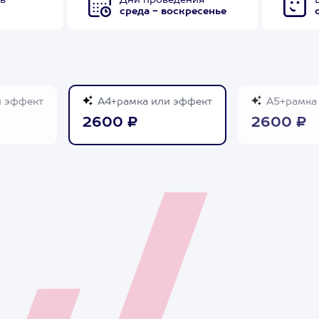
в
Дни проведения
среда - воскресенье
и эффект
А4+рамка или эффект
А5+рамка 
2600 ₽
2600 ₽