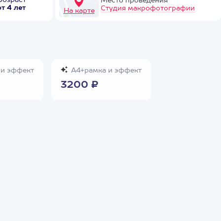
Возраст
Место проведения
от 4 лет
Студия макрофотографии
На карте
и эффект
А4+рамка и эффект
3200 ₽