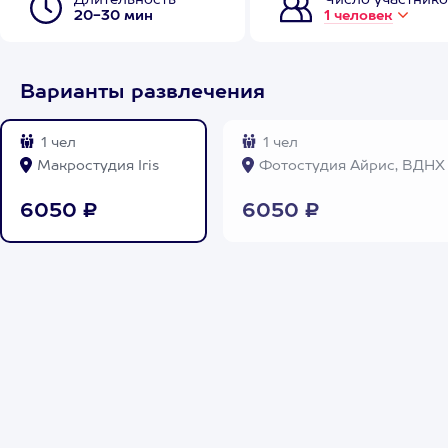
Длительность
Число участнико
20-30 мин
1 человек
Варианты развлечения
1 чел
1 чел
Макростудия Iris
Фотостудия Айрис, ВДНХ
6050 ₽
6050 ₽