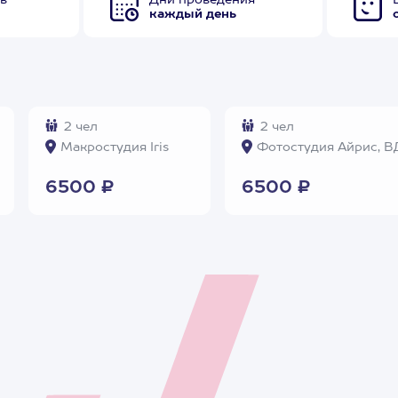
в
Дни проведения
каждый день
2 чел
2 чел
Макростудия Iris
Фотостудия Айрис, 
6500 ₽
6500 ₽