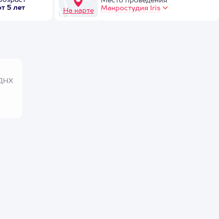
Возраст
Место проведения
от 5 лет
Макростудия Iris
На карте
ВДНХ