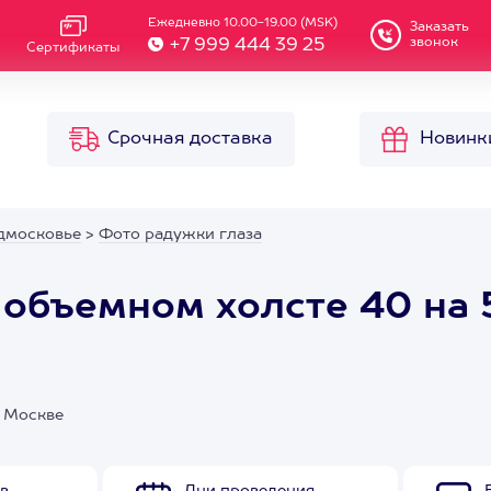
Ежедневно 10.00-19.00 (MSK)
Заказать
звонок
+7 999 444 39 25
Сертификаты
Срочная доставка
Новинк
дмосковье
>
Фото радужки глаза
 объемном холсте 40 на 
в Москве