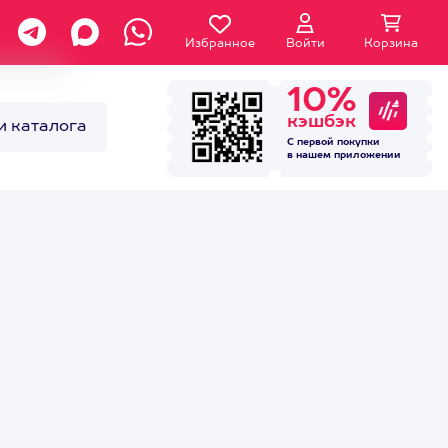
Избранное
Войти
Корзина
10%
кэшбэк
и каталога
С первой покупки
в нашем
приложении