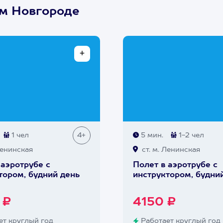
ем Новгороде
1 чел
4+
5 мин.
1-2 чел
Ленинская
ст. м. Ленинская
 аэротрубе с
Полет в аэротрубе с
тором, будний день
инструктором, будни
 ₽
4150 ₽
т круглый год
Работает круглый год