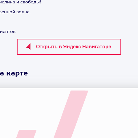
налина и свободы!
венной волне.
иентов.
а карте