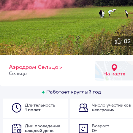
82
Аэродром Сельцо
>
Сельцо
На карте
Работает круглый год
Длительность
Число участников
1 полет
неогранич
Дни проведения
Возраст
каждый день
0+