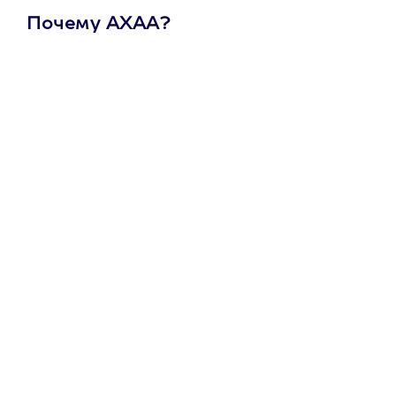
Почему АХАА?
Один
сертификат
на любое
развлечение