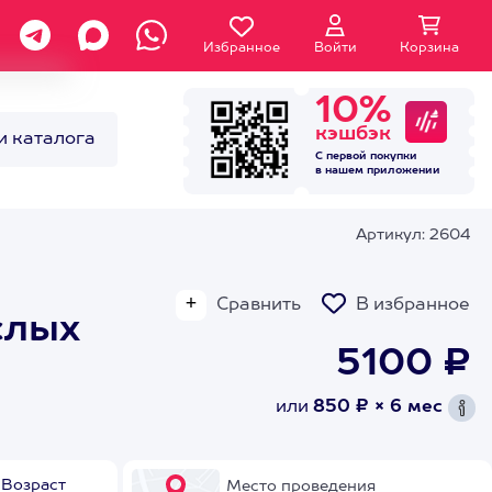
Избранное
Войти
Корзина
10%
кэшбэк
и каталога
С первой покупки
в нашем
приложении
Артикул: 2604
Сравнить
В избранное
слых
5100 ₽
или
850 ₽ × 6 мес
Возраст
Место проведения