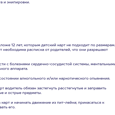
а и экипировки.
оложе 12 лет, которым детский карт не подходит по размерам
ет необходима расписка от родителей, что они разрешают
сти с болезнями сердечно-сосудистой системы, ментальным
ного аппарата.
состоянии алкогольного и/или наркотического опьянения.
рт водитель обязан застегнуть расстегнутые и заправить
ые и острые предметы.
 карт и начинать движение из пит-лейна; прикасаться к
ать его.