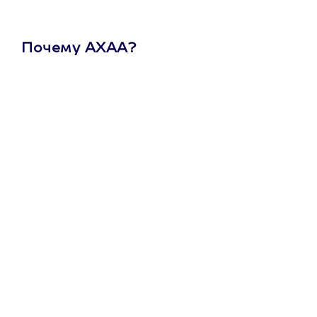
Почему АХАА?
Один
сертификат
на любое
развлечение