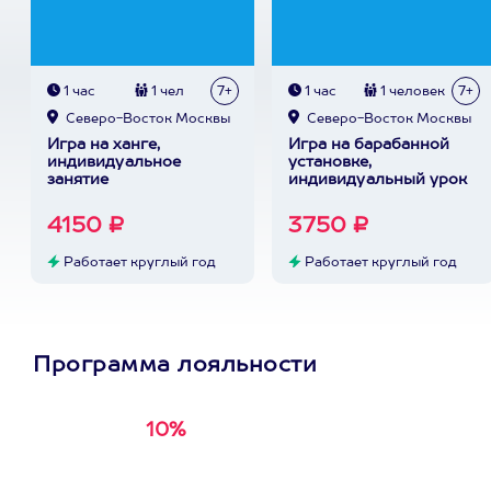
1 час
1 чел
7+
1 час
1 человек
7+
Северо-Восток Москвы
Северо-Восток Москвы
Игра на ханге,
Игра на барабанной
индивидуальное
установке,
занятие
индивидуальный урок
4150 ₽
3750 ₽
Работает круглый год
Работает круглый год
Программа лояльности
10%
Получи
кэшбэк за
первую покупку в
приложении