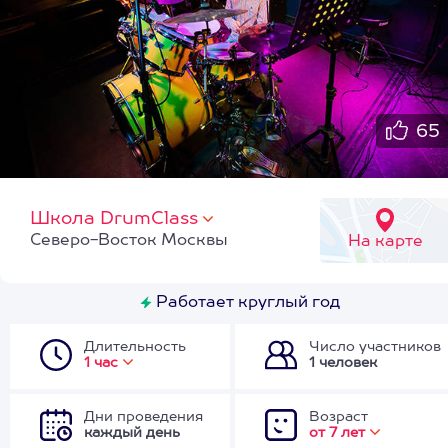
65
Школа DrumClass
Северо-Восток Москвы
На карте
Работает круглый год
Длительность
Число участников
1 час
1 человек
Дни проведения
Возраст
каждый день
от 7 лет