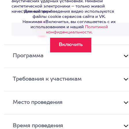
акустических ударных установках. Никакой
синтетической электроники – только живой
качественный звук!
Для воспроизведения видео используются
файлы cookie сервисов сайта и VK.
Нажимая «Включить», вы соглашаетесь с их
использованием и нашей
Политикой
Смотреть видео
>
конфиденциальности
.
Программа
Требования к участникам
Место проведения
Время проведения