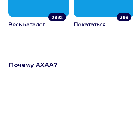
2892
396
Весь каталог
Покататься
Почему АХАА?
Один
сертификат
на любое
развлечение