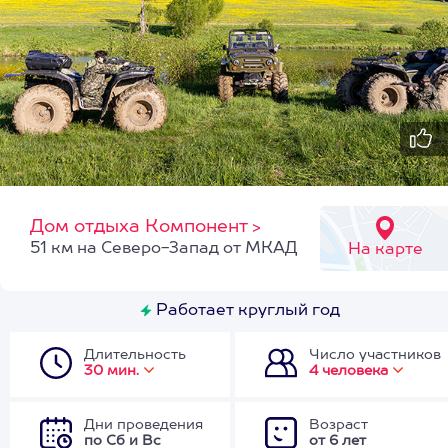
Дом отдыха Компонент
>
51 км на Северо-Запад от МКАД
На карте
Работает круглый год
Длительность
Число участников
30 мин.
4 человека
Дни проведения
Возраст
по Сб и Вс
от 6 лет