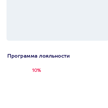
Программа лояльности
10%
Получи
кэшбэк за
первую покупку в
приложении