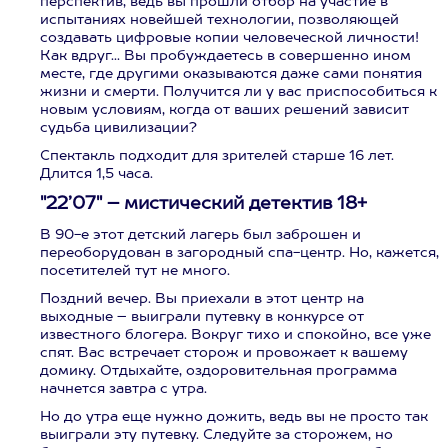
перспектив, ведь вы прошли отбор на участие в
испытаниях новейшей технологии, позволяющей
создавать цифровые копии человеческой личности!
Как вдруг... Вы пробуждаетесь в совершенно ином
месте, где другими оказываются даже сами понятия
жизни и смерти. Получится ли у вас приспособиться к
новым условиям, когда от ваших решений зависит
судьба цивилизации?
Спектакль подходит для зрителей старше 16 лет.
Длится 1,5 часа.
"22’07" – мистический детектив 18+
В 90-е этот детский лагерь был заброшен и
переоборудован в загородный спа-центр. Но, кажется,
посетителей тут не много.
Поздний вечер. Вы приехали в этот центр на
выходные – выиграли путевку в конкурсе от
известного блогера. Вокруг тихо и спокойно, все уже
спят. Вас встречает сторож и провожает к вашему
домику. Отдыхайте, оздоровительная программа
начнется завтра с утра.
Но до утра еще нужно дожить, ведь вы не просто так
выиграли эту путевку. Следуйте за сторожем, но