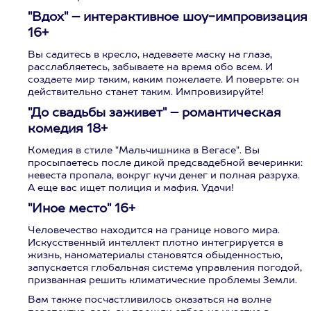
"Вдох" – интерактивное шоу-импровизация
16+
Вы садитесь в кресло, надеваете маску на глаза,
расслабляетесь, забываете на время обо всем. И
создаете мир таким, каким пожелаете. И поверьте: он
действительно станет таким. Импровизируйте!
"До свадьбы заживет" – романтическая
комедия 18+
Комедия в стиле "Мальчишника в Вегасе". Вы
просыпаетесь после дикой предсвадебной вечеринки:
невеста пропала, вокруг кучи денег и полная разруха.
А еще вас ищет полиция и мафия. Удачи!
"Иное место" 16+
Человечество находится на границе нового мира.
Искусственный интеллект плотно интегрируется в
жизнь, наноматериалы становятся обыденностью,
запускается глобальная система управления погодой,
призванная решить климатические проблемы Земли.
Вам также посчастливилось оказаться на волне