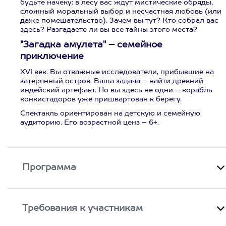
будьте начеку: в лесу вас ждут мистические обряды,
сложный моральный выбор и несчастная любовь (или
даже помешательство). Зачем вы тут? Кто собрал вас
здесь? Разгадаете ли вы все тайны этого места?
"Загадка амулета" – семейное
приключение
XVI век. Вы отважные исследователи, прибывшие на
затерянный остров. Ваша задача – найти древний
индейский артефакт. Но вы здесь не одни – корабль
конкистадоров уже пришвартован к берегу.
Спектакль ориентирован на детскую и семейную
аудиторию. Его возрастной ценз – 6+.
Программа
Требования к участникам