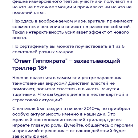
фишка иммерсивного театра: участники получают ни
на что не похожие эмоции и проживают ни на что не
похожий опыт.
Находясь в воображаемом мире, зрители принимают
совместные решения и влияют на развитие событий.
Такая интерактивность усиливает эффект от нового
опыта.
По сертификату вы можете поучаствовать в 1 из 6
спектаклей разных жанров.
"Ответ Гиппократа" – захватывающий
триллер 18+
Каково оказаться в самом эпицентре заражения
таинственным вирусом? Действия властей не
помогают, попытки спастись и выжить кажутся
тщетными. Что вы будете делать в нестандартной и
стрессовой ситуации?
Спектакль был создан в начале 2010-х, но приобрел
особую актуальность именно в наши дни. Это
мрачный постапокалиптический триллер, где вы
играете главную роль. Думайте, общайтесь с героями
и принимайте решения – от ваших действий будет
зависеть финал.