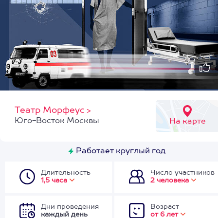
Театр Морфеус
>
Юго-Восток Москвы
На карте
Работает круглый год
Длительность
Число участников
1,5 часа
2 человека
Дни проведения
Возраст
каждый день
от 6 лет