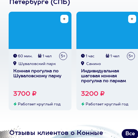
Петербурге (СПБ)
60 мин.
1 чел
5+
1 час
1 чел
5+
Шуваловский парк
Санино
Конная прогулка по
Индивидуальная
Шуваловскому парку
шаговая конная
прогулка по паркам
3700 ₽
3200 ₽
Работает круглый год
Работает круглый год
Отзывы клиентов о Конные
Все