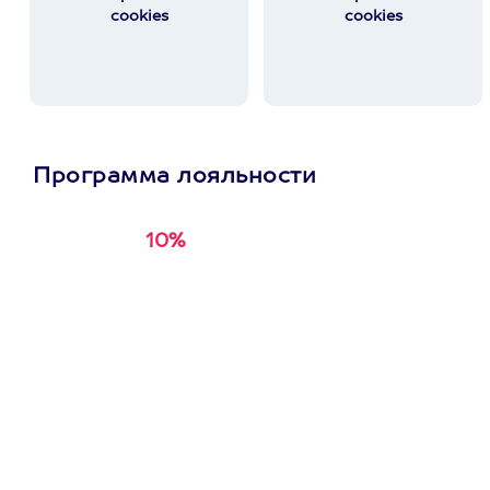
cookies
cookies
Программа лояльности
10%
Получи
кэшбэк за
первую покупку в
приложении