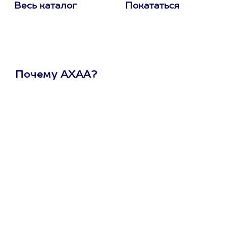
Весь каталог
Покататься
Почему АХАА?
Один
сертификат
на любое
развлечение