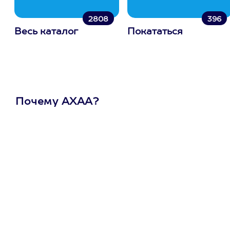
2808
396
Весь каталог
Покататься
Почему АХАА?
Один
сертификат
на любое
развлечение