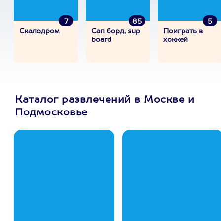
7
85
5
Скалодром
Сап борд, sup
Поиграть в
board
хоккей
Каталог развлечений в Москве и
Подмосковье