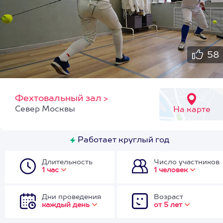
58
Фехтовальный зал
>
Север Москвы
На карте
Работает круглый год
Длительность
Число участников
1 час
1 человек
Дни проведения
Возраст
каждый день
от 5 лет