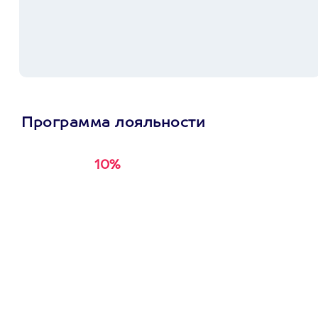
Программа лояльности
10%
Получи
кэшбэк за
первую покупку в
приложении