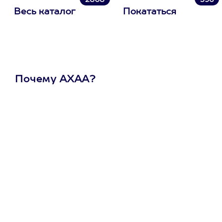
2808
396
Весь каталог
Покататься
Почему АХАА?
Один
сертификат
на любое
развлечение