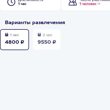
Длительность
Число участнико
1 час
1 человек
Варианты развлечения
1 чел
2 чел
4800 ₽
9550 ₽