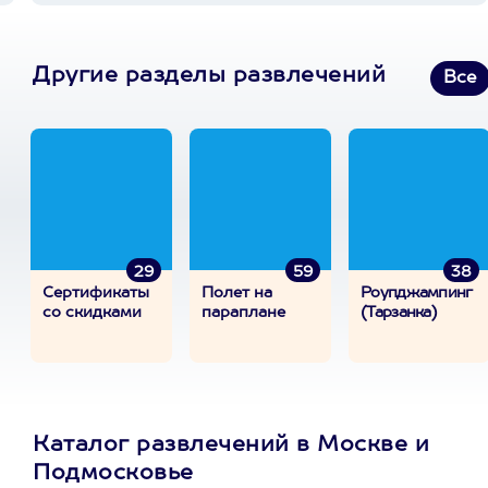
Другие разделы развлечений
Все
29
59
38
Сертификаты
Полет на
Роупджампинг
со скидками
параплане
(Тарзанка)
Каталог развлечений в Москве и
Подмосковье