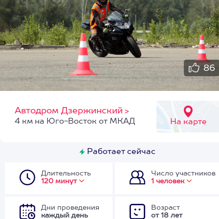
86
Автодром Дзержинский
>
4 км на Юго-Восток от МКАД
На карте
Работает сейчас
Длительность
Число участников
120 минут
1 человек
Дни проведения
Возраст
каждый день
от 18 лет