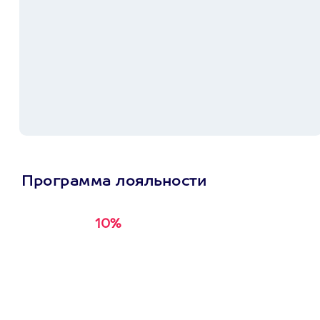
Программа лояльности
10%
Получи
кэшбэк за
первую покупку в
приложении