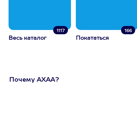
1117
166
Весь каталог
Покататься
Почему АХАА?
Один
сертификат
на любое
развлечение