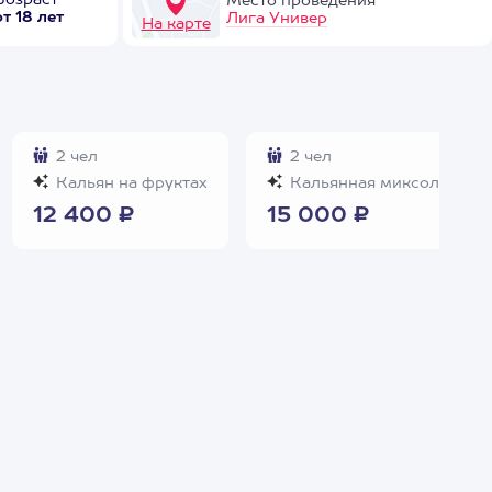
Возраст
Место проведения
от 18 лет
Лига Универ
На карте
2 чел
2 чел
Кальян на фруктах
Кальянная миксология
12 400 ₽
15 000 ₽