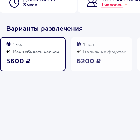
Длительность
Число участнико
3 часа
1 человек
Варианты развлечения
1 чел
1 чел
Как забивать кальян
Кальян на фруктах
5600 ₽
6200 ₽