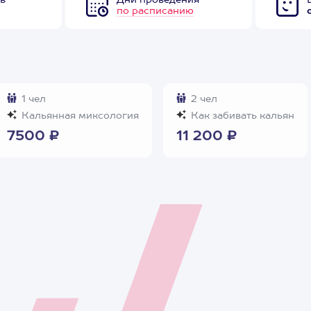
в
Дни проведения
по расписанию
1 чел
2 чел
Кальянная миксология
Как забивать кальян
7500 ₽
11 200 ₽