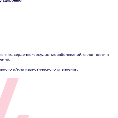
у здоровью!
легких, сердечно-сосудистых заболеваний, склонности к
ений.
льного и/или наркотического опьянения.