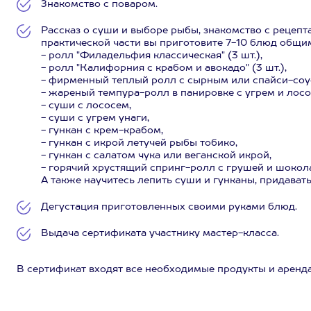
Знакомство с поваром.
Рассказ о суши и выборе рыбы, знакомство с рецепт
практической части вы приготовите 7-10 блюд общи
- ролл "Филадельфия классическая" (3 шт.),
- ролл "Калифорния с крабом и авокадо" (3 шт.),
- фирменный теплый ролл с сырным или спайси-соус
- жареный темпура-ролл в панировке с угрем и лосос
- суши с лососем,
- суши с угрем унаги,
- гункан с крем-крабом,
- гункан с икрой летучей рыбы тобико,
- гункан с салатом чука или веганской икрой,
- горячий хрустящий спринг-ролл с грушей и шокол
А также научитесь лепить суши и гунканы, придавать
Дегустация приготовленных своими руками блюд.
Выдача сертификата участнику мастер-класса.
В сертификат входят все необходимые продукты и аренда