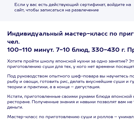
Если у вас есть действующий сертификат, войдите на
сайт, чтобы записаться на развлечение
Индивидуальный мастер-класс по приго
чел.
100-110 минут. 7-10 блюд, 330-430 г. П
Хотите пройти школу японской кухни за одно занятие? Э
приготовлению суши для тех, у кого нет времени посеща
Под руководством опытного шеф-повара вы научитесь под
рыбу и овощи, готовить рис, делать вкуснейшие суши и г
теории и практики, а в конце – дегустация.
Кстати, приготовленные своими руками блюда японской к
ресторане. Полученные знания и навыки позволят вам не
деньги.
Мастер-класс по приготовлению суши и роллов – уникаль