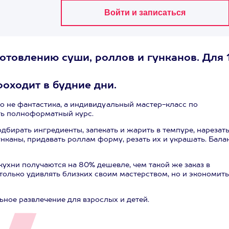
товлению суши, роллов и гунканов. Для 
роходит в будние дни.
то не фантастика, а индивидуальный мастер-класс по
ть полноформатный курс.
бирать ингредиенты, запекать и жарить в темпуре, нарезат
унканы, придавать роллам форму, резать их и украшать. Бала
ухни получаются на 80% дешевле, чем такой же заказ в
 только удивлять близких своим мастерством, но и экономить
ное развлечение для взрослых и детей.