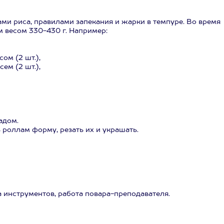
ами риса, правилами запекания и жарки в темпуре. Во время
м весом 330-430 г. Например:
ом (2 шт.),
ем (2 шт.),
адом.
 роллам форму, резать их и украшать.
 инструментов, работа повара-преподавателя.