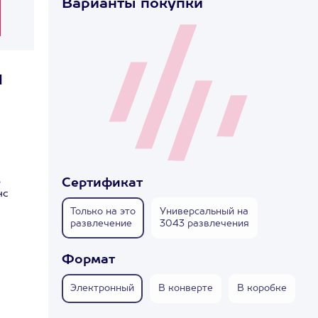
Варианты покупки
1
ь
Сертификат
нс
Только на это
Универсальный на
развлечение
3043 развлечения
Формат
Электронный
В конверте
В коробке