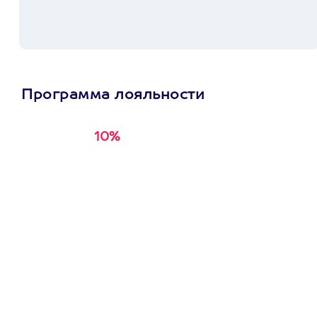
Программа лояльности
10%
Получи
кэшбэк за
первую покупку в
приложении