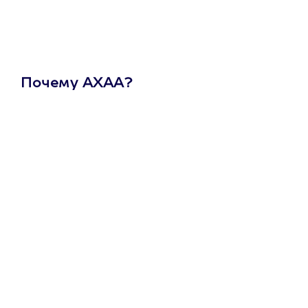
Почему АХАА?
Один
сертификат
на любое
развлечение