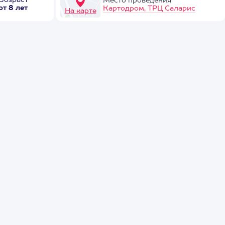
Возраст
Место проведения
от 8 лет
Картодром, ТРЦ Саларис
На карте