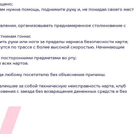
ущено;
 вам нужна помощь, поднимите руку и, не покидая своего мест
авлении, организовывать преднамеренное столкновение с
стникам гонки;
сить руки или ноги за пределы каркаса безопасности карта;
жутся по трассе с более высокой скоростью. Начинающие
и посторонними предметами во рту;
 всех картов.
зде любому посетителю без объяснения причины.
овлекшее за собой техническую неисправность карта, клуб
новения с заезда без возвращения денежных средств и без