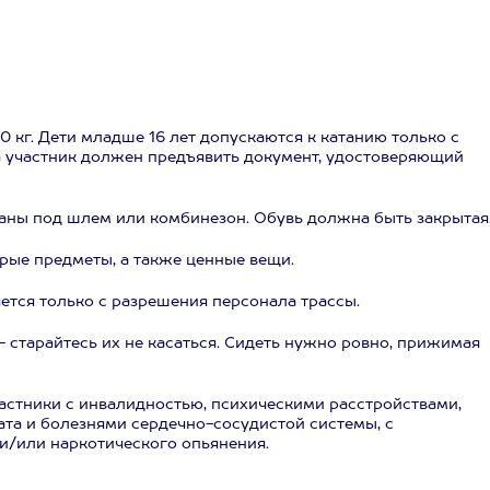
 120 кг. Дети младше 16 лет допускаются к катанию только с
а участник должен предъявить документ, удостоверяющий
таны под шлем или комбинезон. Обувь должна быть закрытая
рые предметы, а также ценные вещи.
яется только с разрешения персонала трассы.
- старайтесь их не касаться. Сидеть нужно ровно, прижимая
астники с инвалидностью, психическими расстройствами,
та и болезнями сердечно-сосудистой системы, с
и/или наркотического опьянения.