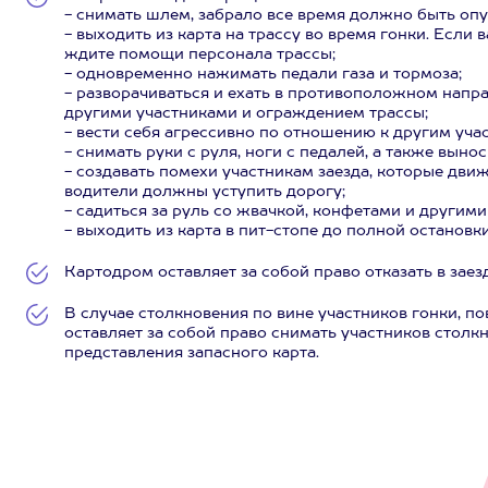
- снимать шлем, забрало все время должно быть оп
- выходить из карта на трассу во время гонки. Если
ждите помощи персонала трассы;
- одновременно нажимать педали газа и тормоза;
- разворачиваться и ехать в противоположном напр
другими участниками и ограждением трассы;
- вести себя агрессивно по отношению к другим уча
- снимать руки с руля, ноги с педалей, а также выно
- создавать помехи участникам заезда, которые дви
водители должны уступить дорогу;
- садиться за руль со жвачкой, конфетами и другим
- выходить из карта в пит-стопе до полной остановки
Картодром оставляет за собой право отказать в зае
В случае столкновения по вине участников гонки, п
оставляет за собой право снимать участников столк
представления запасного карта.