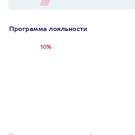
Программа лояльности
10%
Получи
кэшбэк за
первую покупку в
приложении