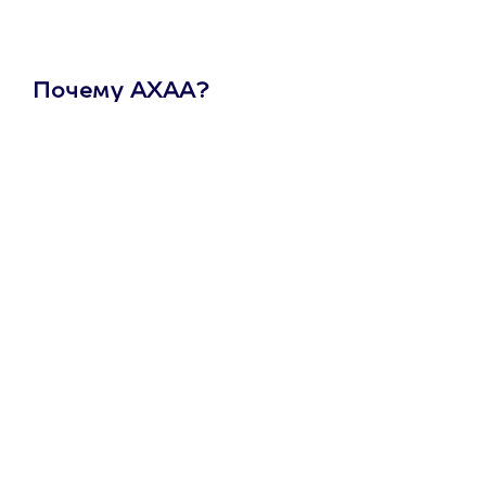
Почему АХАА?
Один
сертификат
на любое
развлечение