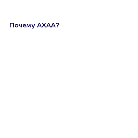
Почему АХАА?
Один
сертификат
на любое
развлечение