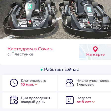
57
Картодром в Сочи
>
с. Пластунка
На карте
Работает сейчас
Длительность
Число участников
10 мин.
1 человек
Дни проведения
Возраст
каждый день
от 8 лет