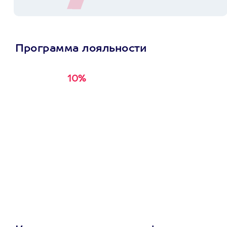
Программа лояльности
10%
Получи
кэшбэк за
первую покупку в
приложении