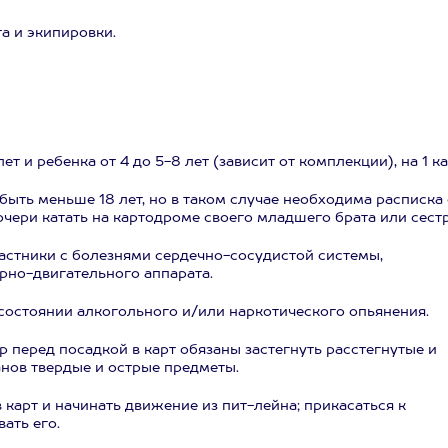
а и экипировки.
ет и ребенка от 4 до 5-8 лет (зависит от комплекции), на 1 ка
быть меньше 18 лет, но в таком случае необходима расписка 
чери катать на картодроме своего младшего брата или сестр
астники с болезнями сердечно-сосудистой системы,
но-двигательного аппарата.
состоянии алкогольного и/или наркотического опьянения.
 перед посадкой в карт обязаны застегнуть расстегнутые и
анов твердые и острые предметы.
 карт и начинать движение из пит-лейна; прикасаться к
ать его.