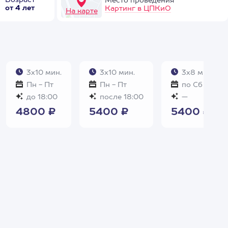
Возраст
Место проведения
от 4 лет
Картинг в ЦПКиО
На карте
3х10 мин.
3х10 мин.
3х8 мин.
Пн - Пт
Пн - Пт
по Сб и Вс
до 18:00
после 18:00
—
4800 ₽
5400 ₽
5400 ₽