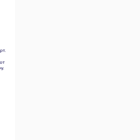
рт.
от
у.